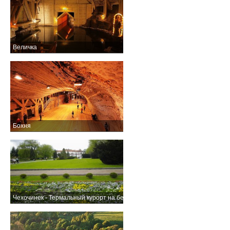
Величка
Бохня
Чехочинек - Термальный курорт на берегу Вислы