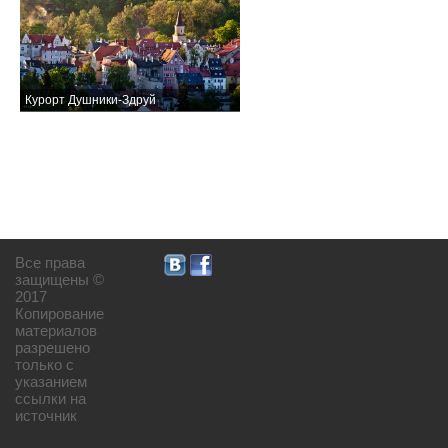
Курорт Душники-Здруй
Все права
защищены ©
2017
Копирование
материалов
разрешено
только с
указанием
ссылки на
источник