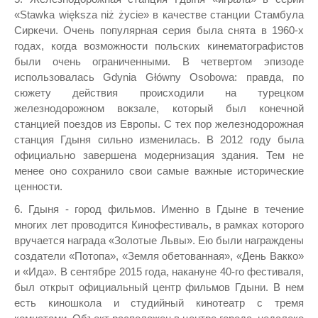
«Stawka większa niż życie» в качестве станции Стамбула
Сиркечи. Очень популярная серия была снята в 1960-х
годах, когда возможности польских кинематографистов
были очень ограниченными. В четвертом эпизоде
использовалась Gdynia Główny Osobowa: правда, по
сюжету действия происходили на турецком
железнодорожном вокзале, который был конечной
станцией поездов из Европы. С тех пор железнодорожная
станция Гдыня сильно изменилась. В 2012 году была
официально завершена модернизация здания. Тем не
менее оно сохранило свои самые важные исторические
ценности.
6. Гдыня - город фильмов. Именно в Гдыне в течение
многих лет проводится Кинофестиваль, в рамках которого
вручается награда «Золотые Львы». Ею были награждены
создатели «Потопа», «Земля обетованная», «День Вакко»
и «Ида». В сентябре 2015 года, накануне 40-го фестиваля,
был открыт официальный центр фильмов Гдыни. В нем
есть киношкола и студийный кинотеатр с тремя