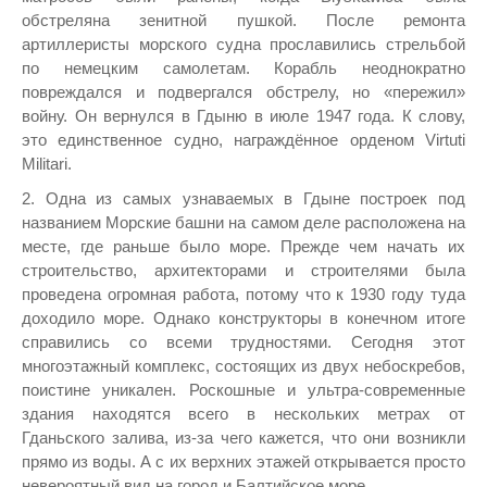
обстреляна зенитной пушкой. После ремонта
артиллеристы морского судна прославились стрельбой
по немецким самолетам. Корабль неоднократно
повреждался и подвергался обстрелу, но «пережил»
войну. Он вернулся в Гдыню в июле 1947 года. К слову,
это единственное судно, награждённое орденом Virtuti
Militari.
2. Одна из самых узнаваемых в Гдыне построек под
названием Морские башни на самом деле расположена на
месте, где раньше было море. Прежде чем начать их
строительство, архитекторами и строителями была
проведена огромная работа, потому что к 1930 году туда
доходило море. Однако конструкторы в конечном итоге
справились со всеми трудностями. Сегодня этот
многоэтажный комплекс, состоящих из двух небоскребов,
поистине уникален. Роскошные и ультра-современные
здания находятся всего в нескольких метрах от
Гданьского залива, из-за чего кажется, что они возникли
прямо из воды. А с их верхних этажей открывается просто
невероятный вид на город и Балтийское море.