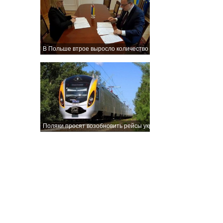
В Польше втрое выросло количество проявлений вражды к укр
Поляки просят возобновить рейсы украинского поезда