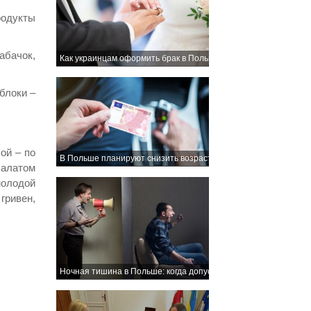
родукты
абачок,
Как украинцам оформить брак в Польше: этапы процедуры и 
яблоки –
ой – по
В Польше планируют снизить возраст для получения водитель
 салатом
молодой
 гривен,
Ночная тишина в Польше: когда допустим шум