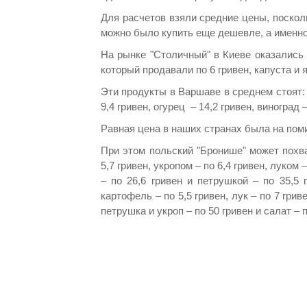
Для расчетов взяли средние цены, поскол
можно было купить еще дешевле, а именно
На рынке "Столичный" в Киеве оказались 
который продавали по 6 гривен, капуста и яб
Эти продукты в Варшаве в среднем стоят: ар
9,4 гривен, огурец – 14,2 гривен, виноград –
Равная цена в наших странах была на поми
При этом польский "Бронише" может похва
5,7 гривен, укропом – по 6,4 гривен, луком 
– по 26,6 гривен и петрушкой – по 35,5
картофель – по 5,5 гривен, лук – по 7 гриве
петрушка и укроп – по 50 гривен и салат – 