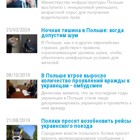
Министерство инфраструктуры Польши
выступило с инициативой уменьшить
возрастной порог для получения
водительских прав.
25/03/2024
Ночная тишина в Польше: когда
допустим шум
В Польше, как и в других европейских
странах, действуют правила,
ограничивающие уровень шума, чтобы
обеспечить комфортные условия для
жителей.
08/10/2019
В Польше втрое выросло
количество проявлений вражды к
украинцам - омбудсмен
Денисова заявила, что за последние годы
украинцев в Польше стали чаще
дискриминировать украинцев и проявлять к
ним вражду.
21/08/2019
Поляки просят возобновить рейсы
украинского поезда
Городские власти польского Холма просят
вернуть железнодорожное сообщение с