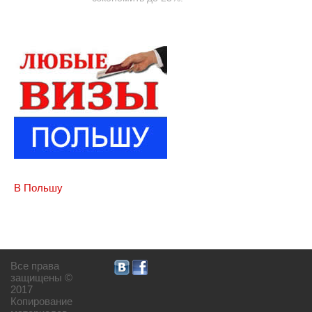
В Польшу
Все права
защищены ©
2017
Копирование