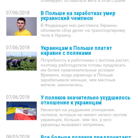
планируют оставаться жить в этой стране.
07/06/2018
В Польше на заработках умер
украинский чемпион
В Федерации мас-рестлинга Украины
объявили сбор денег на транспортировку
тела в Украину.
07/06/2018
Украинцам в Польше платят
наравне с поляками
Потребность в работниках с востока растет,
поэтому работодатели готовы предлагать
им более привлекательные условия
Времена, когда украинцы в Польше
зарабатывали меньше, чем местные
жители, закончились.
07/06/2018
У поляков значительно ухудшилось
отношение к украинцам
Несмотря на ухудшение отношения,
поляков, которые не имеют ничего против
украинцев, больше, чем тех, у кого
украинцы вызывают неприязнь.
08/05/2018
Все больше поляков предпочитают