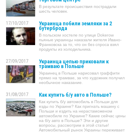
В результате происшествия пострадали
шесть человек.
17/10/2017
Украинца побили земляки за 2
бутерброда
В польском хостеле по улице Dokerow
пьяные украинцы наказали жителя Ивано-
Франковска за то, что он без спроса взял
продукты из холодильника.
27/09/2017
Украинца цепью приковали к
трамваю в Польше
Украинец в Польше нарисовал граффити
прямо на трамвае, за что художник получил
необычное наказание.
31/08/2017
Как купить б/у авто в Польше?
Как купить б/у автомобиль в Польши для
езды по Украине? Как пригнать машину с
Польши и ездить на нерастаможеном
автомобиле по Украине? Какие сейчас цены
на б/у авто в Польше? Эти и другие
вопросы, рассмотрим в этой статье!
Автомобильный рынок Украины переживает