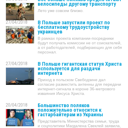
велосипеды другому транспорту
Лето уже совсем близко.
27/04/2018
В Польше запустили проект по
бесплатному трудоустройству
украинцев
В рамках проекта компании-посредники
будут получать комиссии не от соискателей,
а от работодателей, подбирающих для себя
персонал.
27/04/2018
В Польше гигантская статуя Христа
используется для раздачи
интернета
Приход в польском Свебодзине дал
согласие разместить антенны для передачи
интернет-сигнала в короне 36-метрового
изваяния Иисуса Христа.
20/04/2018
Большинство поляков
положительно относится к
гастарбайтерам из Украины
Представитель Министерства семьи, труда
и соцполитики Магдалена Свеклей заявила,